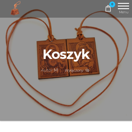
Szkaplerz,
0
który
Menu
pomaga
Koszyk
Autor
M
Wyłączony