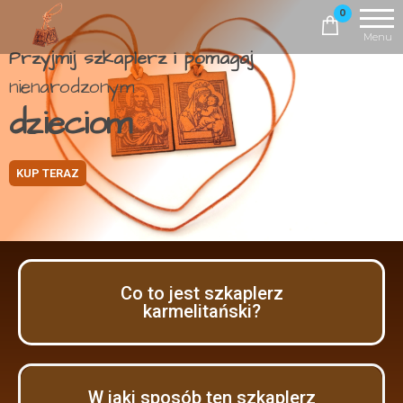
Szkaplerz,
0
który
Menu
Przyjmij szkaplerz i pomagaj
pomaga
nienarodzonym
dzieciom
KUP TERAZ
Co to jest szkaplerz
karmelitański?
W jaki sposób ten szkaplerz