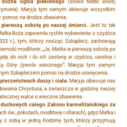
dozna ognia piekielnego
(słowa Matki Bożej
zymona). Maryja tym samym obiecuje wszystkim
 pomoc na drodze zbawienia.
pierwszą sobotę po naszej śmierci.
Jest to tak
 Matka Boża zapewniła rychłe wybawienie z czyśćca
1322 r.), tym, którzy nosząc Szkaplerz, zachowają
ierność modlitwie:
„Ja, Matka w pierwszą sobotę po
yjdę do nich i ilu ich zastanę w czyśćcu, uwolnię i
tą Górę żywota wiecznego”
. Maryja tym samym
anym Szkaplerzem pomoc na drodze uświęcenia.
pieczeństwach duszy i ciała.
Maryja obiecuje nas
dowania Chrystusa, a zwłaszcza w godzinę naszej
atecznej walce o wieczne zbawienie.
 duchowych całego Zakonu karmelitańskiego za
h św., pokutach, modlitwie i ofiarach), gdyż Matka i
y z sobą w jedną Rodzinę tych, którzy przyjmują