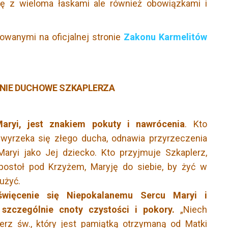
ię z wieloma łaskami ale również obowiązkami i
owanymi na oficjalnej stronie
Zakonu Karmelitów
NIE DUCHOWE SZKAPLERZA
aryi, jest znakiem pokuty i nawrócenia
. Kto
 wyrzeka się złego ducha, odnawia przyrzeczenia
Maryi jako Jej dziecko. Kto przyjmuje Szkaplerz,
Apostoł pod Krzyżem, Maryję do siebie, by żyć w
łużyć.
święcenie się Niepokalanemu Sercu Maryi i
 szczególnie cnoty czystości i pokory.
„Niech
rz św., który jest pamiątką otrzymaną od Matki