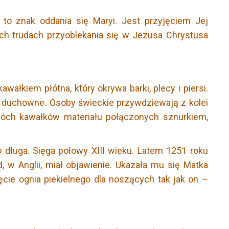
to znak oddania się Maryi. Jest przyjęciem Jej
ch trudach przyoblekania się w Jezusa Chrystusa
awałkiem płótna, który okrywa barki, plecy i piersi.
 duchowne. Osoby świeckie przywdziewają z kolei
wóch kawałków materiału połączonych sznurkiem,
o długa. Sięga połowy XIII wieku. Latem 1251 roku
 w Anglii, miał objawienie. Ukazała mu się Matka
ęcie ognia piekielnego dla noszących tak jak on –