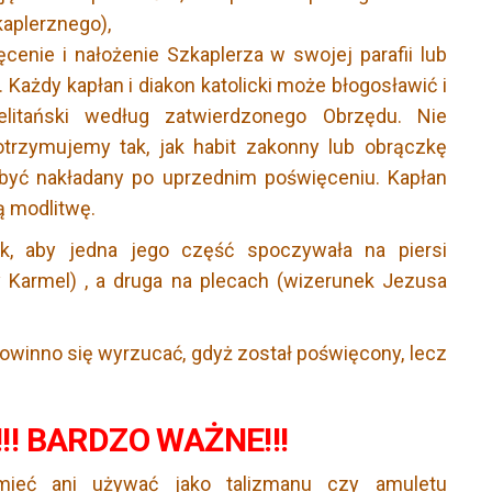
aplerznego),
cenie i nałożenie Szkaplerza w swojej parafii lub
 Każdy kapłan i diakon katolicki może błogosławić i
elitański według zatwierdzonego Obrzędu. Nie
otrzymujemy tak, jak habit zakonny lub obrączkę
 być nakładany po uprzednim poświęceniu. Kapłan
 modlitwę.
k, aby jedna jego część spoczywała na piersi
 Karmel) , a druga na plecach (wizerunek Jezusa
owinno się wyrzucać, gdyż został poświęcony, lecz
!! BARDZO WAŻNE!!!
umieć ani używać jako talizmanu czy amuletu