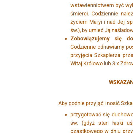
wstawiennictwem być wyb
śmierci. Codziennie nale
życiem Maryi i nad Jej 
św.), by umieć Ją naślado
Zobowiązujemy się do
Codzienne odnawiamy poś
przyjęcia Szkaplerza prz
Witaj Królowo lub 3 x Zdro
WSKAZAN
Aby godnie przyjąć i nosić Szkap
przygotować się duchowo
św. (gdyż stan łaski u
cząstkowego w dniu przyj