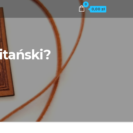
0
0,00 zł
itański?