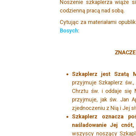
Noszenie szkaplerza wiąże s
codzienną pracą nad sobą.
Cytując za materiałami opublik
Bosych
:
ZNACZE
Szkaplerz jest Szatą M
przyjmuje Szkaplerz św.,
Chrztu św. i oddaje się 
przyjmuje, jak św. Jan 
zjednoczeniu z Nią i Jej s
Szkaplerz oznacza po
naśladowanie Jej cnót,
wszyscy noszący Szkaple