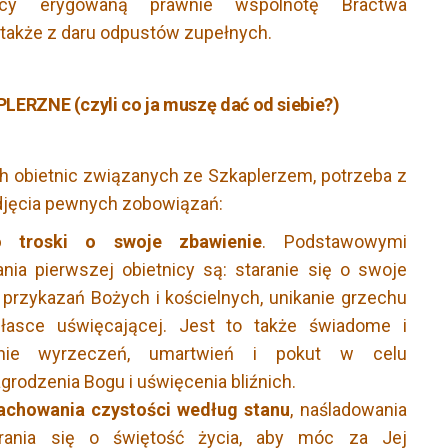
ący erygowaną prawnie wspólnotę Bractwa
 także z daru odpustów zupełnych.
RZNE (czyli co ja muszę dać od siebie?)
ch obietnic związanych ze Szkaplerzem, potrzeba z
djęcia pewnych zobowiązań:
 troski o swoje zbawienie
. Podstawowymi
ia pierwszej obietnicy są: staranie się o swoje
przykazań Bożych i kościelnych, unikanie grzechu
 łasce uświęcającej. Jest to także świadome i
nie wyrzeczeń, umartwień i pokut w celu
grodzenia Bogu i uświęcenia bliźnich.
achowania czystości według stanu
, naśladowania
arania się o świętość życia, aby móc za Jej