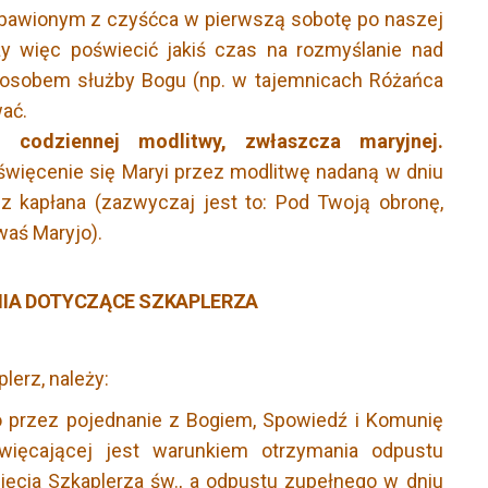
awionym z czyśćca w pierwszą sobotę po naszej
ży więc poświecić jakiś czas na rozmyślanie nad
sposobem służby Bogu (np. w tajemnicach Różańca
wać.
 codziennej modlitwy, zwłaszcza maryjnej.
więcenie się Maryi przez modlitwę nadaną w dniu
ez kapłana (zazwyczaj jest to: Pod Twoją obronę,
waś Maryjo).
IA DOTYCZĄCE SZKAPLERZA
lerz, należy:
 przez pojednanie z Bogiem, Spowiedź i Komunię
święcającej jest warunkiem otrzymania odpustu
ęcia Szkaplerza św., a odpustu zupełnego w dniu