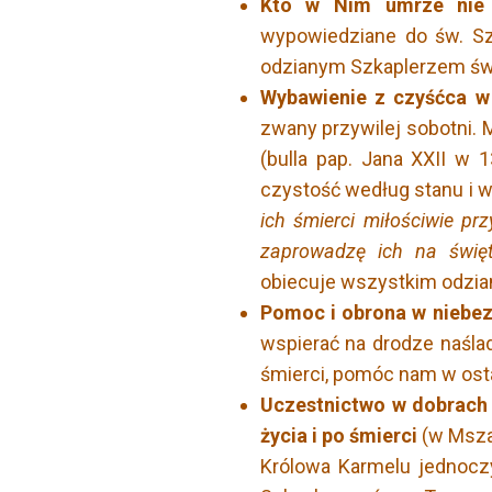
Kto w Nim umrze nie 
wypowiedziane do św. S
odzianym Szkaplerzem św.
Wybawienie z czyśćca w 
zwany przywilej sobotni.
(bulla pap. Jana XXII w 
czystość według stanu i w
ich śmierci miłościwie prz
zaprowadzę ich na świę
obiecuje wszystkim odzi
Pomoc i obrona w niebez
wspierać na drodze naśla
śmierci, pomóc nam w ost
Uczestnictwo w dobrach
życia i po śmierci
(w Mszac
Królowa Karmelu jednocz