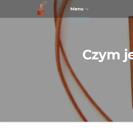
Szkaplerz,
Menu
który
pomaga
Czym je